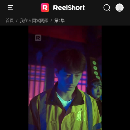
首頁
/
我在人間當閻羅
/
第2集