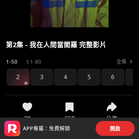
第2集 - 我在人間當閻羅 完整影片
1-50
51-80
全集
2
3
4
5
6
7
28
658
分享
APP專屬：免費解鎖
開啟