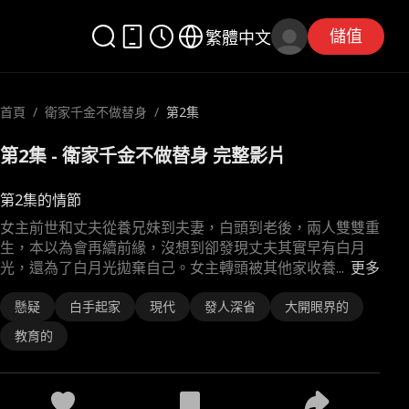
儲值
繁體中文
首頁
/
衛家千金不做替身
/
第2集
第2集 - 衛家千金不做替身 完整影片
第2集的情節
女主前世和丈夫從養兄妹到夫妻，白頭到老後，兩人雙雙重
生，本以為會再續前緣，沒想到卻發現丈夫其實早有白月
光，還為了白月光拋棄自己。女主轉頭被其他家收養
...
更多
懸疑
白手起家
現代
發人深省
大開眼界的
教育的