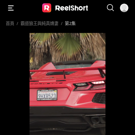
首頁
/
霸道狼王與純真嬌妻
/
第2集