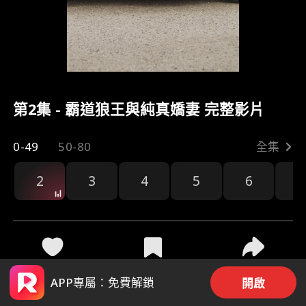
第2集 - 霸道狼王與純真嬌妻 完整影片
0-49
50-80
全集
2
3
4
5
6
7
4.4k
103.7k
分享
APP專屬：免費解鎖
開啟