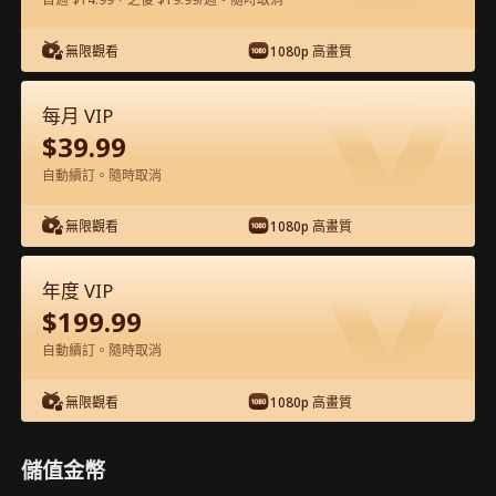
在APP內免費看
無限觀看
1080p 高畫質
每月 VIP
$
39.99
自動續訂。隨時取消
無限觀看
1080p 高畫質
第20集 - 天才少女的數學革命 完整影片
年度 VIP
$
199.99
0-49
50-75
全集
自動續訂。隨時取消
20
21
22
23
24
2
無限觀看
1080p 高畫質
儲值金幣