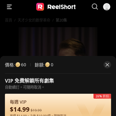
首頁
/
天才少女的數學革命
/
第20集
60
0
價格
:
餘額
:
VIP 免費解鎖所有劇集
自動續訂。可隨時取消。
這是付費劇集。請解鎖後觀看。
26% 折扣
每週 VIP
$
14.99
60
立即解鎖
$
19.99
首週 $14.99，之後 $19.99/週。隨時取消