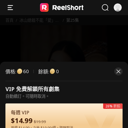
首頁
/
冰山總裁不能「愛」！
/
第25集
火熱護士來拯救
60
0
價格
:
餘額
:
VIP 免費解鎖所有劇集
這是付費劇集。請解鎖後觀看。
自動續訂。可隨時取消。
26% 折扣
每週 VIP
60
立即解鎖
$
14.99
$
19.99
首週 $14.99，之後 $19.99/週。隨時取消