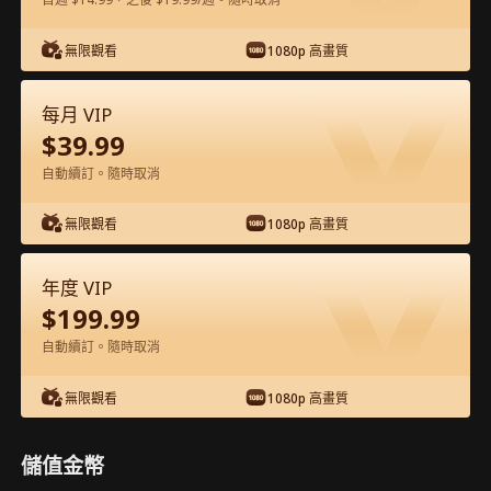
在APP內免費看
無限觀看
1080p 高畫質
每月 VIP
$
39.99
自動續訂。隨時取消
無限觀看
1080p 高畫質
第25集 - 冰山總裁不能「愛」！火熱護士
年度 VIP
來拯救 完整影片
$
199.99
自動續訂。隨時取消
1-50
51-60
全集
無限觀看
1080p 高畫質
25
26
27
28
29
3
儲值金幣