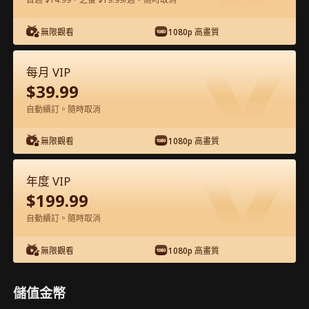
在APP內免費看
無限觀看
1080p 高畫質
每月 VIP
$
39.99
自動續訂。隨時取消
無限觀看
1080p 高畫質
第29集 - 天才少女的數學革命 完整影片
年度 VIP
$
199.99
0-49
50-75
全集
自動續訂。隨時取消
29
30
31
32
33
3
無限觀看
1080p 高畫質
儲值金幣