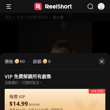
首頁
/
天才少女的數學革命
/
第29集
60
0
價格
:
餘額
:
VIP 免費解鎖所有劇集
這是付費劇集。請解鎖後觀看。
自動續訂。可隨時取消。
26% 折扣
每週 VIP
60
立即解鎖
$
14.99
$
19.99
首週 $14.99，之後 $19.99/週。隨時取消