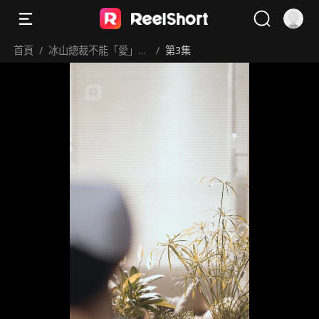
首頁
/
冰山總裁不能「愛」！
/
第3集
火熱護士來拯救