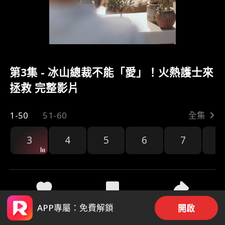
第3集 - 冰山總裁不能「愛」！火熱護士來
拯救 完整影片
1-50
51-60
全集
3
4
5
6
7
8
46
935
分享
APP專屬：免費解鎖
開啟