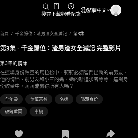
繁體中文
搜尋
下載
觀看紀錄
首頁
/
千金歸位：渣男渣女全滅記
/
第3集
第3集 - 千金歸位：渣男渣女全滅記 完整影片
第3集的情節
在這場身份較量的馬拉松中，莉莉必須智鬥出軌的前男友、
他的情婦、前男友和小三的媽、她的新追求者等等，這場身
份較量中，莉莉能贏得所有人嗎？
全年齡
億萬富翁
名媛
隱藏身份
破鏡重圓
車禍