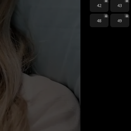
42
43
48
49