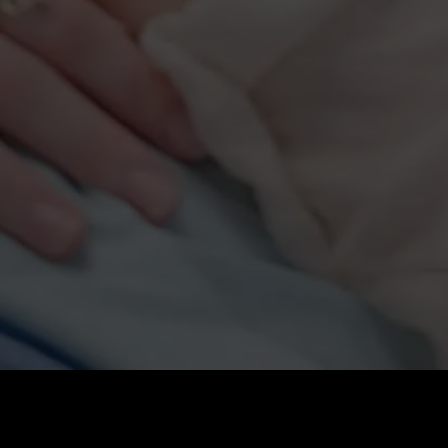
60
0
價格
:
餘額
: