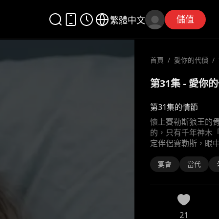
儲值
繁體中文
首頁
/
愛你的代價
/
第31集 - 愛你
第31集的情節
懷上賽勒斯狼王的
的，只有千年神木
定伴侶賽勒斯，眼
宴會
當代
21