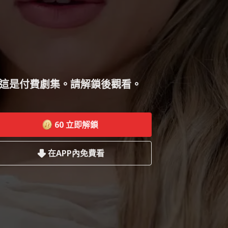
這是付費劇集。請解鎖後觀看。
60
立即解鎖
在APP內免費看