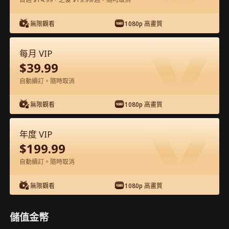
在APP內免費看
無限觀看
1080p 高畫質
每月 VIP
$
39.99
自動續訂。隨時取消
無限觀看
1080p 高畫質
第32集 - 愛你的代價 完整影片
年度 VIP
$
199.99
0-49
50-71
全集
自動續訂。隨時取消
32
33
34
35
36
3
無限觀看
1080p 高畫質
儲值金幣