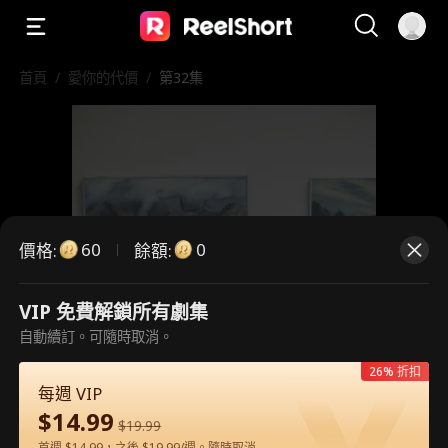
首頁
/
愛你的代價
/
第32集
60
0
價格
:
餘額
:
VIP 免費解鎖所有劇集
自動續訂。可隨時取消。
這是付費劇集。請解鎖後觀看。
26% 折扣
每週 VIP
$
14.99
60
立即解鎖
$
19.99
首週 $14.99，之後 $19.99/週。隨時取消