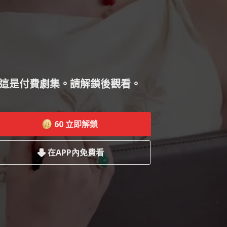
這是付費劇集。請解鎖後觀看。
60
立即解鎖
在APP內免費看