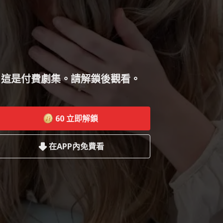
這是付費劇集。請解鎖後觀看。
60
立即解鎖
在APP內免費看