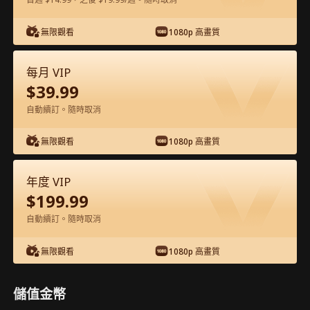
在APP內免費看
無限觀看
1080p 高畫質
每月 VIP
$
39.99
自動續訂。隨時取消
無限觀看
1080p 高畫質
第38集 - 團寵小福寶 完整影片
年度 VIP
$
199.99
1-50
51-67
全集
自動續訂。隨時取消
38
39
40
41
42
4
無限觀看
1080p 高畫質
儲值金幣