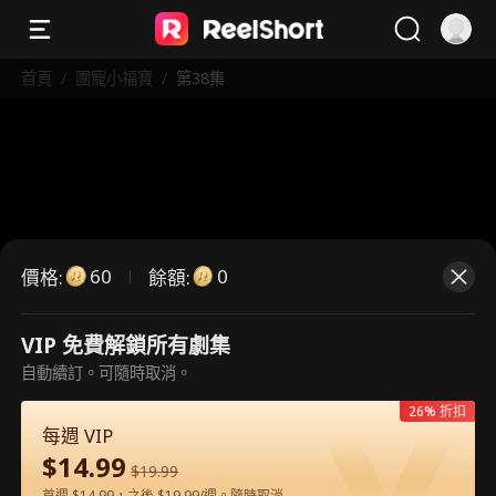
首頁
/
團寵小福寶
/
第38集
60
0
價格
:
餘額
:
VIP 免費解鎖所有劇集
這是付費劇集。請解鎖後觀看。
自動續訂。可隨時取消。
26% 折扣
每週 VIP
60
立即解鎖
$
14.99
$
19.99
首週 $14.99，之後 $19.99/週。隨時取消