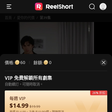
首頁
/
愛你的代價
/
第39集
60
0
價格
:
餘額
:
VIP 免費解鎖所有劇集
這是付費劇集。請解鎖後觀看。
自動續訂。可隨時取消。
26% 折扣
每週 VIP
60
立即解鎖
$
14.99
$
19.99
首週 $14.99，之後 $19.99/週。隨時取消