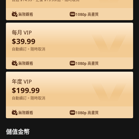
在APP內免費看
無限觀看
1080p 高畫質
每月 VIP
$
39.99
自動續訂。隨時取消
無限觀看
1080p 高畫質
第39集 - 愛你的代價 完整影片
年度 VIP
$
199.99
0-49
50-71
全集
自動續訂。隨時取消
39
40
41
42
43
4
無限觀看
1080p 高畫質
儲值金幣