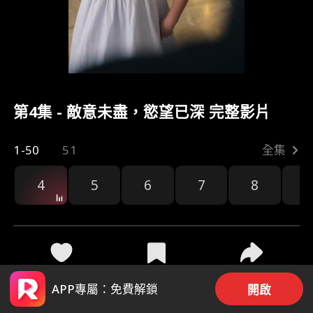
第4集 - 敵意未盡，慾望已深 完整影片
1-50
51
全集
4
5
6
7
8
9
24
226
分享
APP專屬：免費解鎖
開啟