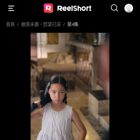
首頁
/
敵意未盡，慾望已深
/
第4集