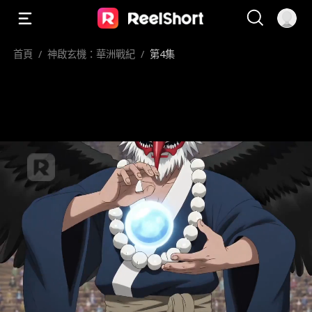
首頁
/
神啟玄機：華洲戰紀
/
第4集