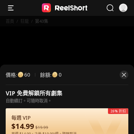
首頁
/
狂龍
/
第43集
60
0
價格
:
餘額
:
VIP 免費解鎖所有劇集
這是付費劇集。請解鎖後觀看。
自動續訂。可隨時取消。
26% 折扣
每週 VIP
60
立即解鎖
$
14.99
$
19.99
首週 $14.99，之後 $19.99/週。隨時取消