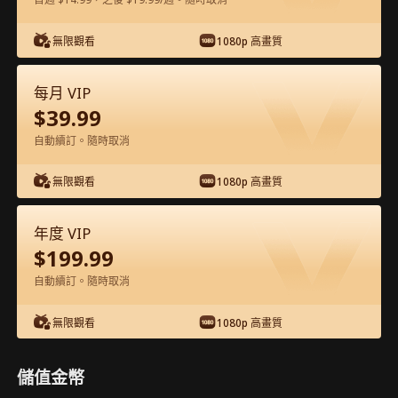
在APP內免費看
無限觀看
1080p 高畫質
每月 VIP
$
39.99
自動續訂。隨時取消
無限觀看
1080p 高畫質
第43集 - 狂龍 完整影片
年度 VIP
$
199.99
1-50
51-99
全集
自動續訂。隨時取消
43
44
45
46
47
4
無限觀看
1080p 高畫質
儲值金幣