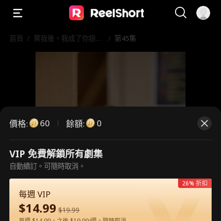
首頁
/
棄我後，我成了你狼王
/
第45集
嫂
60
0
價格
:
餘額
:
VIP 免費解鎖所有劇集
自動續訂。可隨時取消。
這是付費劇集。請解鎖後觀看。
26% 折扣
每週 VIP
$
14.99
60
立即解鎖
$
19.99
首週 $14.99，之後 $19.99/週。隨時取消