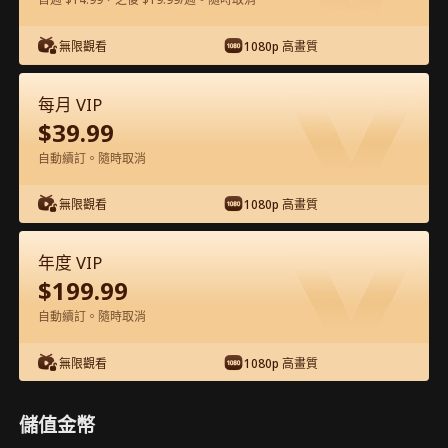
在APP內免費看
無限觀看
1080p 高畫質
每月 VIP
$
39.99
自動續訂。隨時取消
無限觀看
1080p 高畫質
第45集 - 棄我後，我成了你狼王嫂 完整影
年度 VIP
片
$
199.99
自動續訂。隨時取消
0-49
50-64
全集
無限觀看
1080p 高畫質
44
45
46
47
48
49
儲值金幣