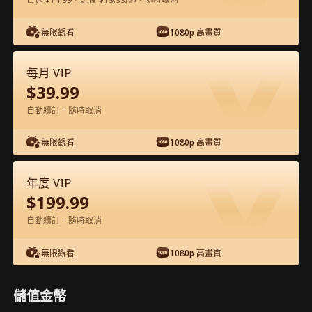
在APP內免費看
無限觀看
1080p 高畫質
每月 VIP
$
39.99
自動續訂。隨時取消
無限觀看
1080p 高畫質
第46集 - 千山暮雪 完整影片
年度 VIP
$
199.99
1-50
51-80
全集
自動續訂。隨時取消
45
46
47
48
49
50
無限觀看
1080p 高畫質
儲值金幣