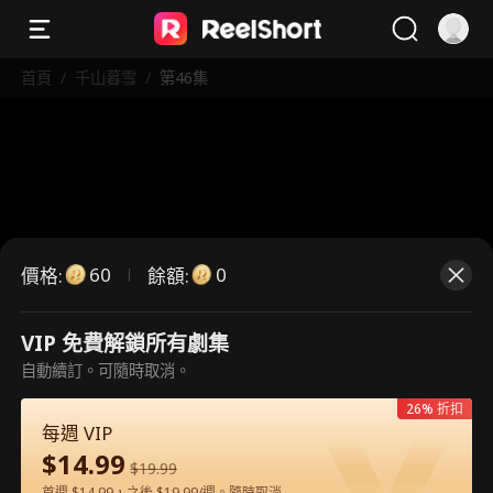
首頁
/
千山暮雪
/
第46集
60
0
價格
:
餘額
:
VIP 免費解鎖所有劇集
這是付費劇集。請解鎖後觀看。
自動續訂。可隨時取消。
26% 折扣
每週 VIP
60
立即解鎖
$
14.99
$
19.99
首週 $14.99，之後 $19.99/週。隨時取消