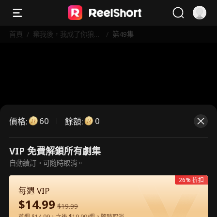
首頁
/
棄我後，我成了你狼王
/
第49集
嫂
60
0
價格
:
餘額
:
VIP 免費解鎖所有劇集
這是付費劇集。請解鎖後觀看。
自動續訂。可隨時取消。
26% 折扣
每週 VIP
60
立即解鎖
$
14.99
$
19.99
首週 $14.99，之後 $19.99/週。隨時取消