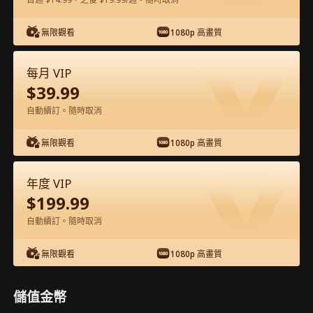
在APP內免費看
無限觀看
1080p 高畫質
每月 VIP
$
39.99
自動續訂。隨時取消
無限觀看
1080p 高畫質
第49集 - 棄我後，我成了你狼王嫂 完整影
年度 VIP
片
$
199.99
自動續訂。隨時取消
0-49
50-64
全集
無限觀看
1080p 高畫質
44
45
46
47
48
49
儲值金幣