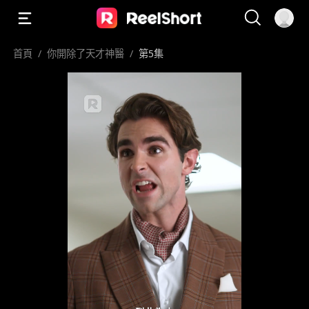
首頁
/
你開除了天才神醫
/
第5集