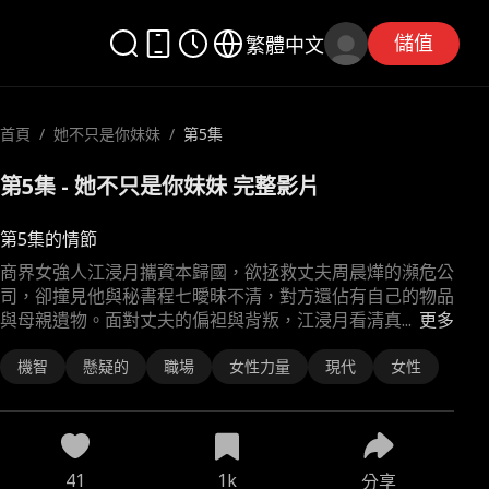
儲值
繁體中文
首頁
/
她不只是你妹妹
/
第5集
第5集 - 她不只是你妹妹 完整影片
第5集的情節
商界女強人江浸月攜資本歸國，欲拯救丈夫周晨燁的瀕危公
司，卻撞見他與秘書程七曖昧不清，對方還佔有自己的物品
與母親遺物。面對丈夫的偏袒與背叛，江浸月看清真
...
更多
機智
懸疑的
職場
女性力量
現代
女性
41
1k
分享