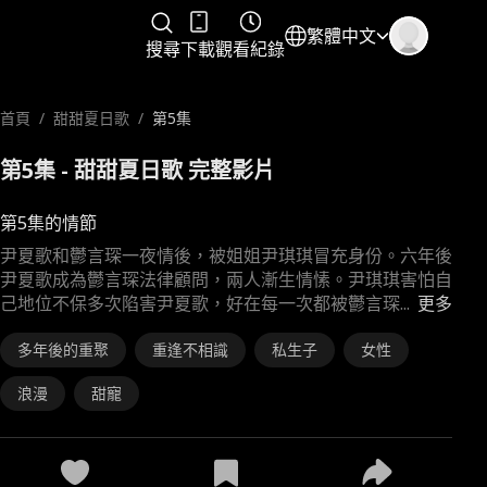
繁體中文
搜尋
下載
觀看紀錄
首頁
/
甜甜夏日歌
/
第5集
第5集 - 甜甜夏日歌 完整影片
第5集的情節
尹夏歌和鬱言琛一夜情後，被姐姐尹琪琪冒充身份。六年後
尹夏歌成為鬱言琛法律顧問，兩人漸生情愫。尹琪琪害怕自
己地位不保多次陷害尹夏歌，好在每一次都被鬱言琛
...
更多
多年後的重聚
重逢不相識
私生子
女性
浪漫
甜寵