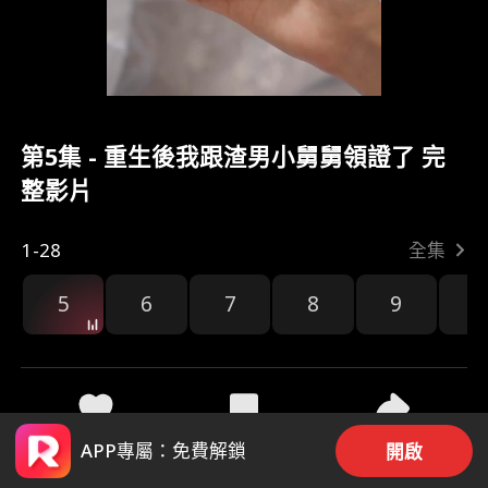
第5集 - 重生後我跟渣男小舅舅領證了 完
整影片
1-28
全集
5
6
7
8
9
1
3.3k
9.9k
分享
APP專屬：免費解鎖
開啟