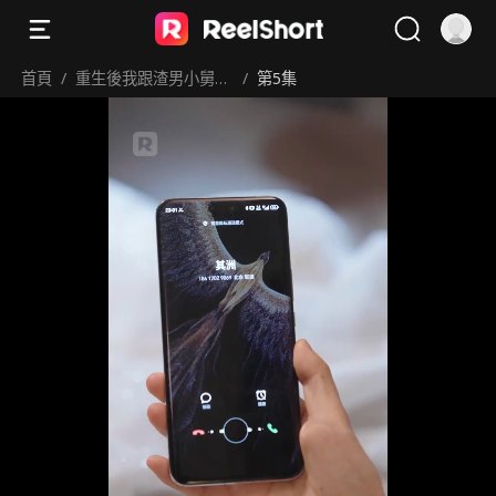
首頁
/
重生後我跟渣男小舅舅
/
第5集
領證了