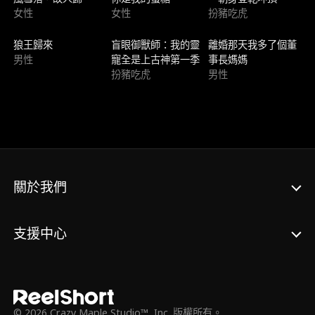
女性
女性
扮豬吃虎
新上架
新上架
新上架
狼王歸來
盲眼御獸師：我的靈
離婚那天我多了個董
男性
寵全是上古神第一季
事長媽媽
扮豬吃虎
男性
關於我們
支援中心
© 2026 Crazy Maple Studio™, Inc. 版權所有。