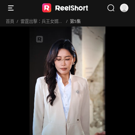
首頁
/
雷霆出擊：兵王女婿碾
/
第5集
壓百億財團