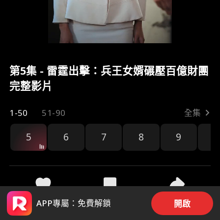
第5集 - 雷霆出擊：兵王女婿碾壓百億財團
完整影片
1-50
51-90
全集
5
6
7
8
9
1
47
1.4k
分享
APP專屬：免費解鎖
開啟