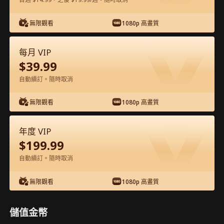
在APP內免費看
無限觀看
1080p 高畫質
每月 VIP
$
39.99
自動續訂。隨時取消
無限觀看
1080p 高畫質
第50集 - 狂龍 完整影片
年度 VIP
$
199.99
1-50
51-99
全集
自動續訂。隨時取消
45
46
47
48
49
50
無限觀看
1080p 高畫質
儲值金幣