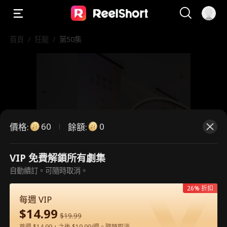
首頁
/
狂龍
/
第50集
60
0
價格
:
餘額
:
VIP 免費解鎖所有劇集
自動續訂。可隨時取消。
這是付費劇集。請解鎖後觀看。
26% 折扣
每週 VIP
$
14.99
60
立即解鎖
$
19.99
首週 $14.99，之後 $19.99/週。隨時取消