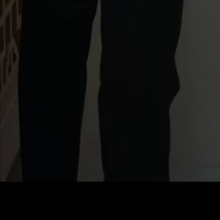
60
0
價格
:
餘額
: