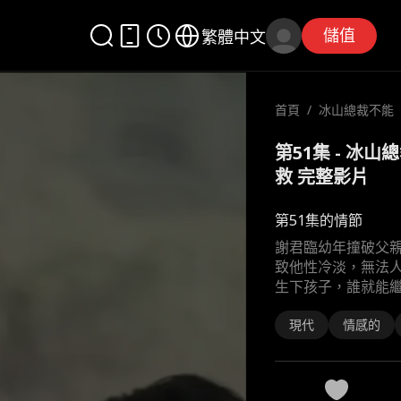
儲值
繁體中文
首頁
/
冰山總裁不能
護士來拯救
第51集 - 冰
救 完整影片
第51集的情節
謝君臨幼年撞破父
致他性冷淡，無法
生下孩子，誰就能繼
現代
情感的