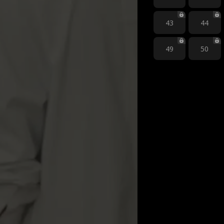
43
44
49
50