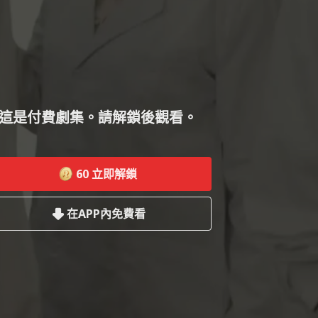
這是付費劇集。請解鎖後觀看。
60
立即解鎖
在APP內免費看