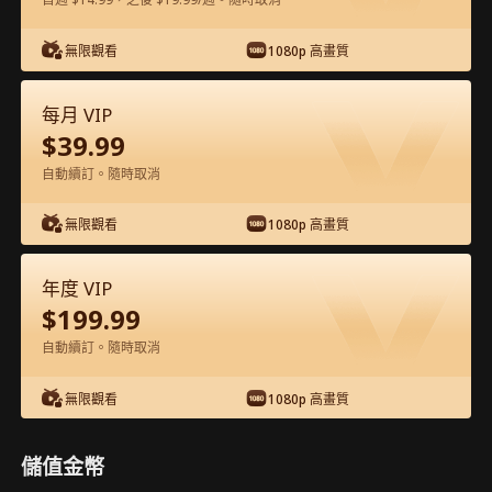
在APP內免費看
無限觀看
1080p 高畫質
每月 VIP
$
39.99
自動續訂。隨時取消
無限觀看
1080p 高畫質
第53集 - 神啟玄機：華洲戰紀 完整影片
年度 VIP
$
199.99
1-50
51-62
全集
自動續訂。隨時取消
53
54
55
56
57
5
無限觀看
1080p 高畫質
儲值金幣