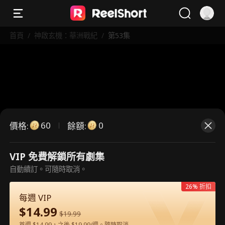
首頁
/
神啟玄機：華洲戰紀
/
第53集
60
0
價格
:
餘額
:
VIP 免費解鎖所有劇集
這是付費劇集。請解鎖後觀看。
自動續訂。可隨時取消。
26% 折扣
每週 VIP
60
立即解鎖
$
14.99
$
19.99
首週 $14.99，之後 $19.99/週。隨時取消