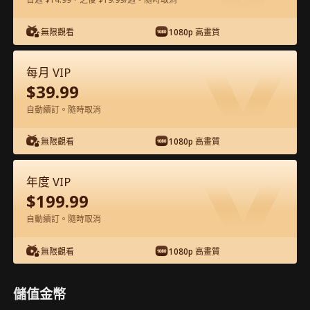
在APP內免費看
無限觀看
1080p 高畫質
每月 VIP
$
39.99
自動續訂。隨時取消
無限觀看
1080p 高畫質
第54集 - 千山暮雪 完整影片
年度 VIP
$
199.99
1-50
51-80
全集
自動續訂。隨時取消
54
55
56
57
58
5
無限觀看
1080p 高畫質
儲值金幣