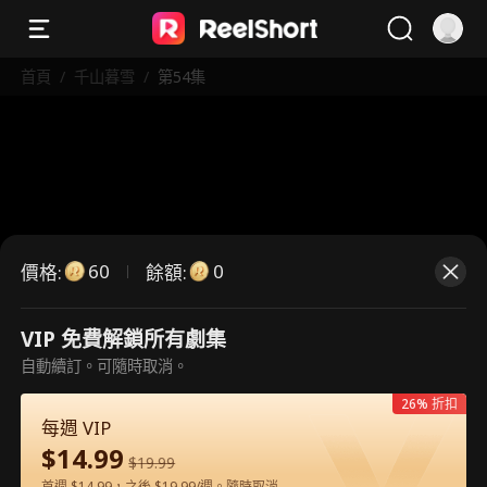
首頁
/
千山暮雪
/
第54集
60
0
價格
:
餘額
:
VIP 免費解鎖所有劇集
這是付費劇集。請解鎖後觀看。
自動續訂。可隨時取消。
26% 折扣
每週 VIP
60
立即解鎖
$
14.99
$
19.99
首週 $14.99，之後 $19.99/週。隨時取消