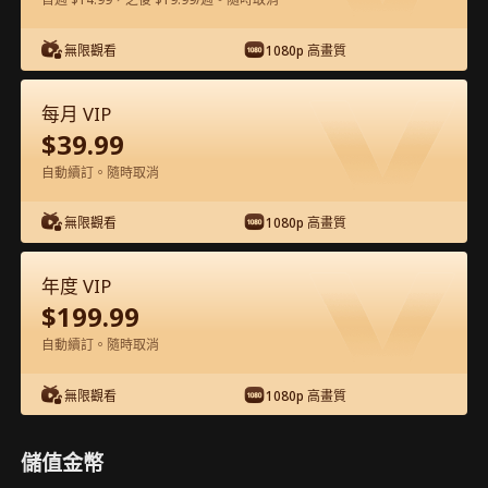
在APP內免費看
無限觀看
1080p 高畫質
每月 VIP
$
39.99
自動續訂。隨時取消
無限觀看
1080p 高畫質
第57集 - 千山暮雪 完整影片
年度 VIP
$
199.99
1-50
51-80
全集
自動續訂。隨時取消
57
58
59
60
61
6
無限觀看
1080p 高畫質
儲值金幣