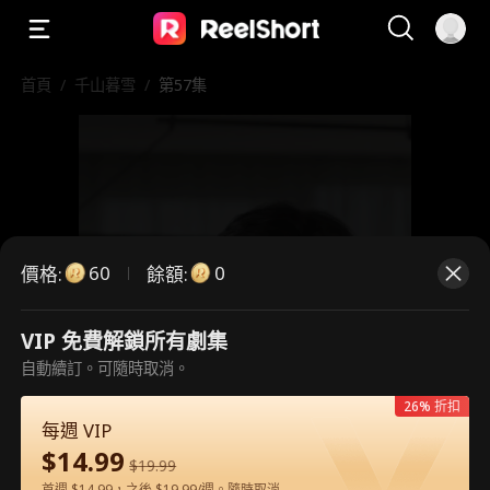
首頁
/
千山暮雪
/
第57集
60
0
價格
:
餘額
:
VIP 免費解鎖所有劇集
自動續訂。可隨時取消。
這是付費劇集。請解鎖後觀看。
26% 折扣
每週 VIP
$
14.99
60
立即解鎖
$
19.99
首週 $14.99，之後 $19.99/週。隨時取消