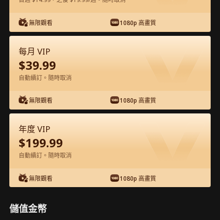
在APP內免費看
無限觀看
1080p 高畫質
每月 VIP
$
39.99
自動續訂。隨時取消
無限觀看
1080p 高畫質
第58集 - 冰山總裁不能「愛」！火熱護士
年度 VIP
來拯救 完整影片
$
199.99
自動續訂。隨時取消
1-50
51-60
全集
無限觀看
1080p 高畫質
55
56
57
58
59
60
儲值金幣