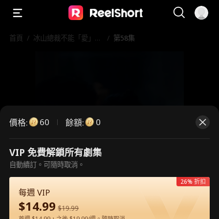
首頁
/
冰山總裁不能「愛」！
/
第58集
火熱護士來拯救
60
0
價格
:
餘額
:
VIP 免費解鎖所有劇集
自動續訂。可隨時取消。
這是付費劇集。請解鎖後觀看。
26% 折扣
每週 VIP
$
14.99
60
立即解鎖
$
19.99
首週 $14.99，之後 $19.99/週。隨時取消