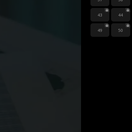
43
44
49
50