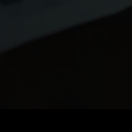
60
0
價格
:
餘額
: