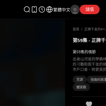
儲值
繁體中文
首頁
/
正牌千金的A+
第59集 - 正
第59集的情節
出身山河省的學霸
的刁難和假千金的
市戶口後，她更是
荒謬
扭曲的故
闔家歡