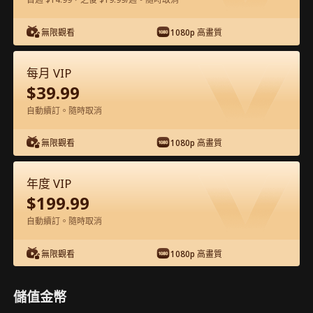
在APP內免費看
無限觀看
1080p 高畫質
每月 VIP
$
39.99
自動續訂。隨時取消
無限觀看
1080p 高畫質
第59集 - 神啟玄機：華洲戰紀 完整影片
年度 VIP
$
199.99
1-50
51-62
全集
自動續訂。隨時取消
57
58
59
60
61
62
無限觀看
1080p 高畫質
儲值金幣