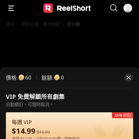
首頁
/
神啟玄機：華洲戰紀
/
第59集
60
0
價格
:
餘額
:
VIP 免費解鎖所有劇集
自動續訂。可隨時取消。
這是付費劇集。請解鎖後觀看。
26% 折扣
每週 VIP
$
14.99
60
立即解鎖
$
19.99
首週 $14.99，之後 $19.99/週。隨時取消