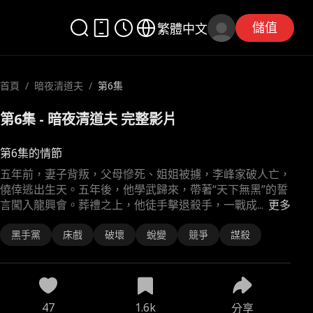
儲值
繁體中文
首頁
/
暗夜清道夫
/
第6集
第6集 - 暗夜清道夫 完整影片
第6集的情節
五年前，妻子背叛，父母慘死、姐姐被擄，李峰家破人亡，
僥倖逃出生天。五年後，他學武歸來，帶著“天下無黑”的誓
言闖入龍興會。葬禮之上，他徒手擊退殺手，一戰成
...
更多
黑手黨
床戲
破壞
蛻變
競爭
謀殺
47
1.6k
分享