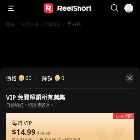
首頁
/
神啟玄機：華洲戰紀
/
第61集
60
0
價格
:
餘額
:
VIP 免費解鎖所有劇集
自動續訂。可隨時取消。
這是付費劇集。請解鎖後觀看。
26% 折扣
每週 VIP
$
14.99
60
立即解鎖
$
19.99
首週 $14.99，之後 $19.99/週。隨時取消