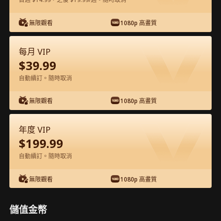
在APP內免費看
無限觀看
1080p 高畫質
每月 VIP
$
39.99
自動續訂。隨時取消
無限觀看
1080p 高畫質
第61集 - 神啟玄機：華洲戰紀 完整影片
年度 VIP
$
199.99
1-50
51-62
全集
自動續訂。隨時取消
57
58
59
60
61
62
無限觀看
1080p 高畫質
儲值金幣