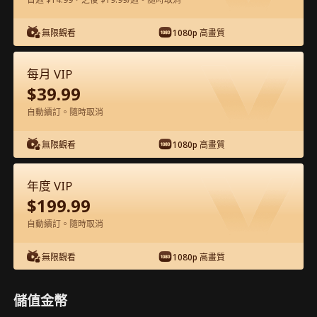
在APP內免費看
無限觀看
1080p 高畫質
每月 VIP
$
39.99
自動續訂。隨時取消
無限觀看
1080p 高畫質
第62集 - 愛你的代價 完整影片
年度 VIP
$
199.99
0-49
50-71
全集
自動續訂。隨時取消
62
63
64
65
66
6
無限觀看
1080p 高畫質
儲值金幣