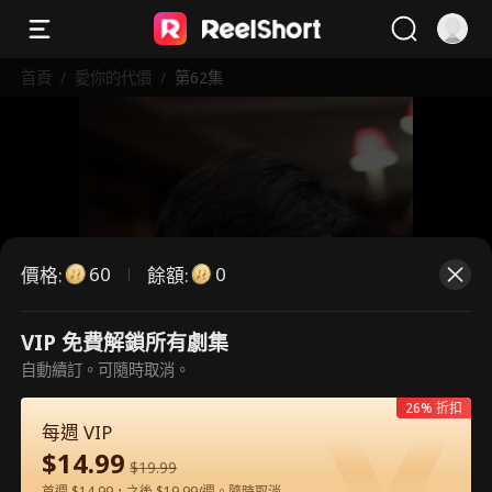
首頁
/
愛你的代價
/
第62集
60
0
價格
:
餘額
:
VIP 免費解鎖所有劇集
這是付費劇集。請解鎖後觀看。
自動續訂。可隨時取消。
26% 折扣
每週 VIP
60
立即解鎖
$
14.99
$
19.99
首週 $14.99，之後 $19.99/週。隨時取消