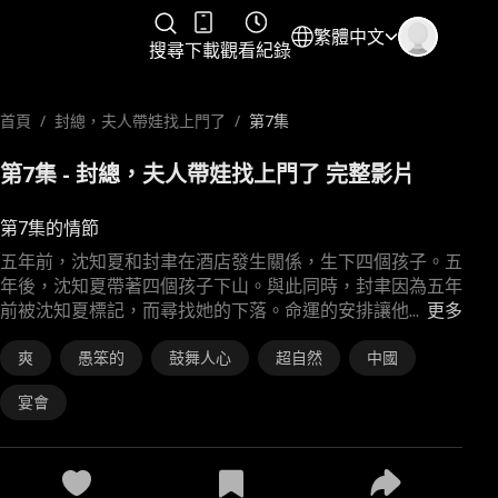
繁體中文
搜尋
下載
觀看紀錄
首頁
/
封總，夫人帶娃找上門了
/
第7集
第7集 - 封總，夫人帶娃找上門了 完整影片
第7集的情節
五年前，沈知夏和封聿在酒店發生關係，生下四個孩子。五
年後，沈知夏帶著四個孩子下山。與此同時，封聿因為五年
前被沈知夏標記，而尋找她的下落。命運的安排讓他
...
更多
爽
愚笨的
鼓舞人心
超自然
中國
宴會