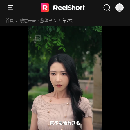
首頁
/
敵意未盡，慾望已深
/
第7集