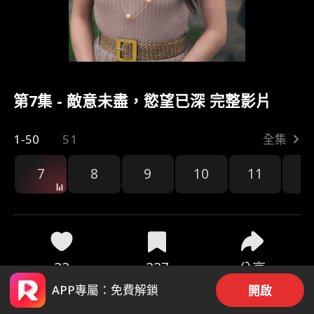
第7集 - 敵意未盡，慾望已深 完整影片
1-50
51
全集
7
8
9
10
11
1
22
227
分享
APP專屬：免費解鎖
開啟