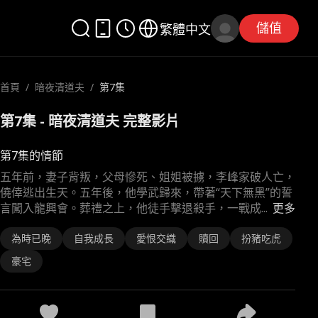
儲值
繁體中文
首頁
/
暗夜清道夫
/
第7集
第7集 - 暗夜清道夫 完整影片
第7集的情節
五年前，妻子背叛，父母慘死、姐姐被擄，李峰家破人亡，
僥倖逃出生天。五年後，他學武歸來，帶著“天下無黑”的誓
言闖入龍興會。葬禮之上，他徒手擊退殺手，一戰成
...
更多
為時已晚
自我成長
愛恨交織
贖回
扮豬吃虎
豪宅