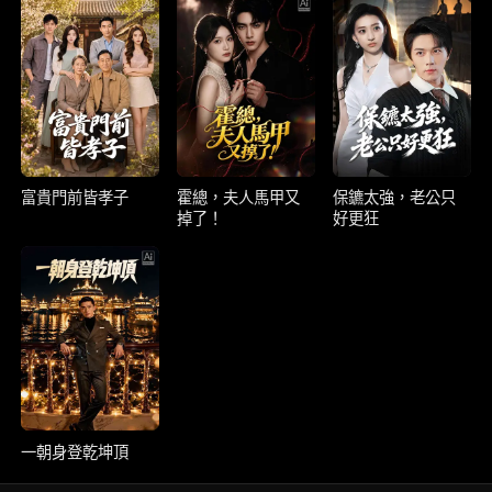
富貴門前皆孝子
霍總，夫人馬甲又
保鑣太強，老公只
掉了！
好更狂
一朝身登乾坤頂