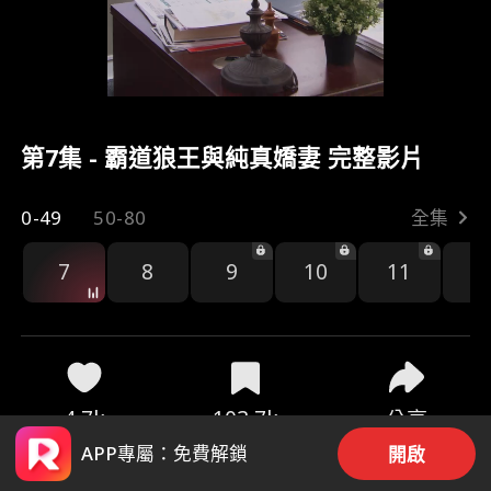
第7集 - 霸道狼王與純真嬌妻 完整影片
0-49
50-80
全集
7
8
9
10
11
1
4.7k
103.7k
分享
APP專屬：免費解鎖
開啟