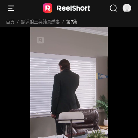
首頁
/
霸道狼王與純真嬌妻
/
第7集