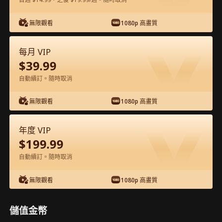
在APP內免費看
無限觀看
1080p 高畫質
每月 VIP
$
39.99
自動續訂。隨時取消
無限觀看
1080p 高畫質
第72集 - 強寵！梟爺的鄉野小逃妻 完整影
年度 VIP
片
$
199.99
自動續訂。隨時取消
1-50
51-73
全集
無限觀看
1080p 高畫質
68
69
70
71
72
73
儲值金幣