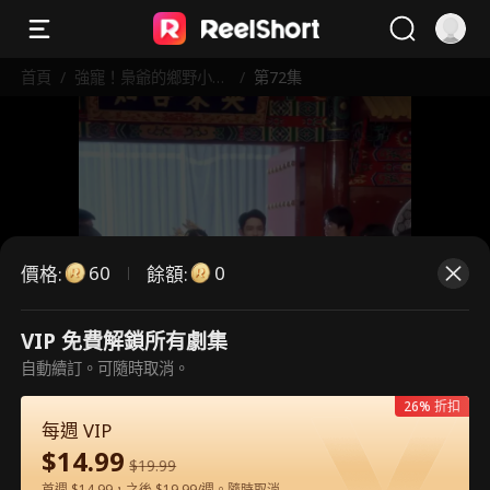
首頁
/
強寵！梟爺的鄉野小逃
/
第72集
妻
60
0
價格
:
餘額
:
VIP 免費解鎖所有劇集
這是付費劇集。請解鎖後觀看。
自動續訂。可隨時取消。
26% 折扣
每週 VIP
60
立即解鎖
$
14.99
$
19.99
首週 $14.99，之後 $19.99/週。隨時取消