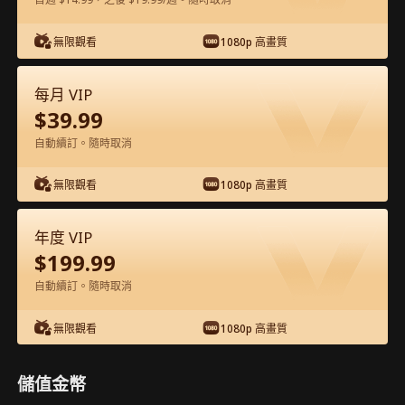
在APP內免費看
無限觀看
1080p 高畫質
每月 VIP
$
39.99
自動續訂。隨時取消
無限觀看
1080p 高畫質
第74集 - 天才少女的數學革命 完整影片
年度 VIP
$
199.99
0-49
50-75
全集
自動續訂。隨時取消
70
71
72
73
74
75
無限觀看
1080p 高畫質
儲值金幣