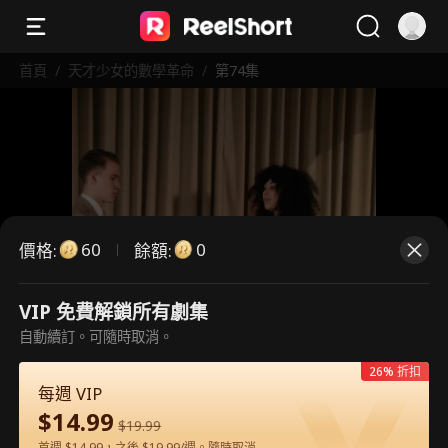
首頁
/
天才少女的數學革命
/
第74集
60
0
價格
:
餘額
:
VIP 免費解鎖所有劇集
這是付費劇集。請解鎖後觀看。
自動續訂。可隨時取消。
26% 折扣
每週 VIP
60
立即解鎖
$
14.99
$
19.99
首週 $14.99，之後 $19.99/週。隨時取消