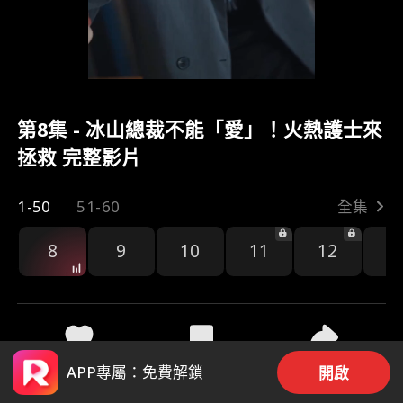
第8集 - 冰山總裁不能「愛」！火熱護士來
拯救 完整影片
1-50
51-60
全集
8
9
10
11
12
1
40
935
分享
APP專屬：免費解鎖
開啟