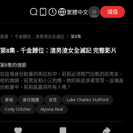
儲值
繁體中文
首頁
/
千金歸位：渣男渣女全滅記
/
第8集
第8集 - 千金歸位：渣男渣女全滅記 完整影片
第8集的情節
在這場身份較量的馬拉松中，莉莉必須智鬥出軌的前男友、
他的情婦、前男友和小三的媽、她的新追求者等等，這場身
份較量中，莉莉能贏得所有人嗎？
車禍
身份揭露
女性
Luke Charles Stafford
Cody Critcher
Alyona Real