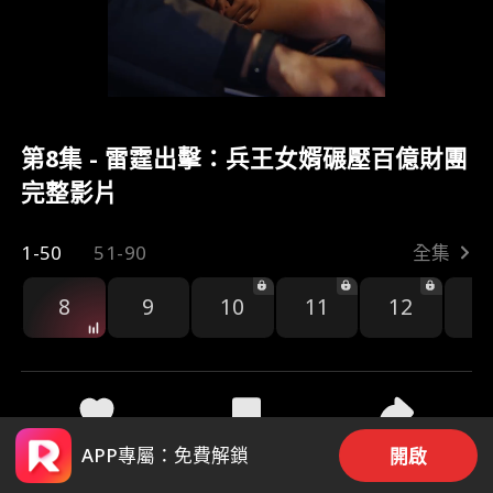
第8集 - 雷霆出擊：兵王女婿碾壓百億財團
完整影片
1-50
51-90
全集
8
9
10
11
12
1
36
1.4k
分享
APP專屬：免費解鎖
開啟