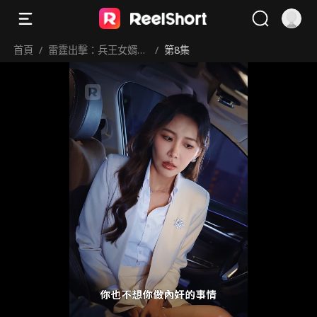
首頁
/
雷霆出擊：兵王女婿碾
/
第8集
壓百億財團