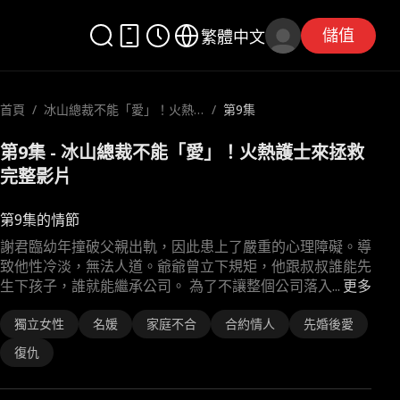
儲值
繁體中文
首頁
/
冰山總裁不能「愛」！火熱
/
第9集
護士來拯救
第9集 - 冰山總裁不能「愛」！火熱護士來拯救
完整影片
第9集的情節
謝君臨幼年撞破父親出軌，因此患上了嚴重的心理障礙。導
致他性冷淡，無法人道。爺爺曾立下規矩，他跟叔叔誰能先
生下孩子，誰就能繼承公司。 為了不讓整個公司落入
...
更多
獨立女性
名媛
家庭不合
合約情人
先婚後愛
復仇