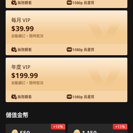
無限觀看
1080p 高畫質
每月 VIP
$
39.99
自動續訂。隨時取消
第9集 - 正牌千金的A+人生 完整影片
無限觀看
1080p 高畫質
1-50
51-60
全集
年度 VIP
$
199.99
9
10
11
12
13
1
自動續訂。隨時取消
無限觀看
1080p 高畫質
儲值金幣
18
325
分享
APP專屬：免費解鎖
開啟
+
10
%
+
15
%