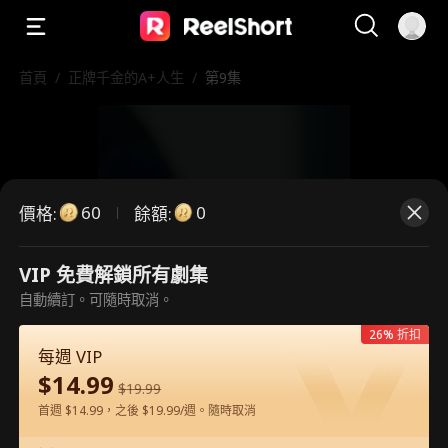
首頁
/
正牌千金的A+人生
/
第9集
60
0
價格
:
餘額
:
VIP 免費解鎖所有劇集
這是付費劇集。請解鎖後觀看。
自動續訂。可隨時取消。
26% 折扣
每週 VIP
60
立即解鎖
$
14.99
$
19.99
首週 $14.99，之後 $19.99/週。隨時取消
在APP內免費看