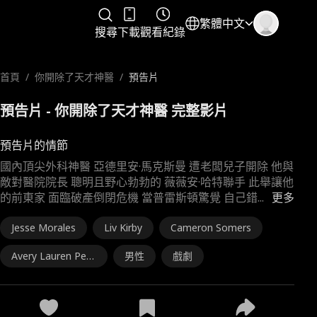
繁體中文
搜尋
下載
觀看紀錄
首頁
/
你開除了天才神醫
/
預告片
預告片 - 你開除了天才神醫 完整影片
預告片的情節
國內頂尖外科神醫 亞德里安·馬克斯曼 遭老闆兒子開除 他與
敵對醫院院長 聰明且野心勃勃的 薇薇安·哈特聯手 此舉讓他
的前東家 面臨破產倒閉危機 當普雷斯頓驚覺 自己錯
...
更多
Jesse Morales
Liv Kirby
Cameron Somers
Avery Lauren Pea
男性
戲劇
chy-Hill